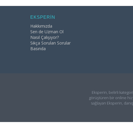
EKSPERİN
Hakkımızda
Sen de Uzman Ol
Nasıl Çalışıyor?
Sıkça Sorulan Sorular
Basında
Eksperin, belirli kategor
görüştüren bir online hiz
sağlayan Eksperin, danı