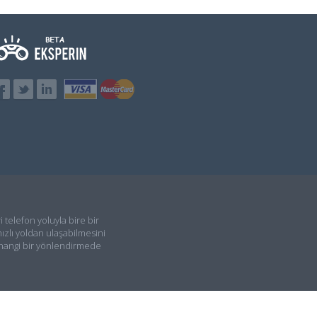
i telefon yoluyla bire bir
ızlı yoldan ulaşabilmesini
rhangi bir yönlendirmede