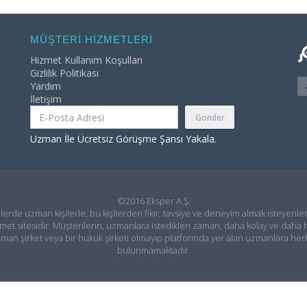
MÜŞTERİ HİZMETLERİ
Hizmet Kullanım Koşulları
Gizlilik Politikası
Yardım
İletişim
Gönder
Uzman İle Ücretsiz Görüşme Şansı Yakala.
©2016 Eksper A.Ş.
ilerde uzman kişilerle, bu kişilerden fikir, tavsiye ve deneyim almak isteyenler
met sitesidir. Müşterilerin, uzmanlara istedikleri zaman, daha kolay ve daha h
şman şirket veya bir hukuk şirketi olmayıp platformda yer alan uzmanlara he
bulunmamaktadır.